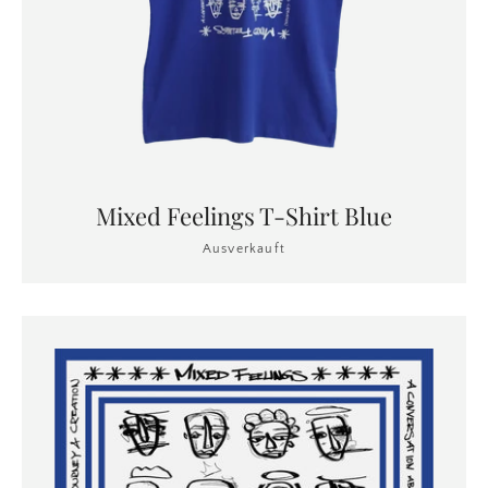
Mixed Feelings T-Shirt Blue
Facebook
Pinterest
Instagram
Ausverkauft
SUCHEN