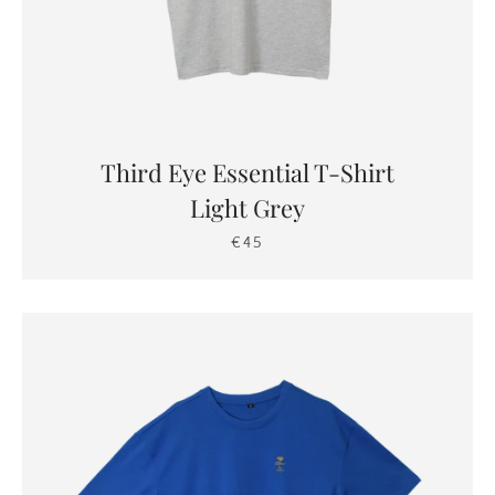
Third Eye Essential T-Shirt
Light Grey
Facebook
Pinterest
Instagram
€45
SUCHEN