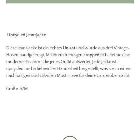
Upcycled Jeansjacke
Diese Jeansjacke
ist ein echtes
Unikat
und wurde aus drei Vintage-
Hosen handgefertigt. Mit ihrem trendigen
cropped fit
bietet sie eine
Facebook
Pinterest
Instagram
moderne Passform, die jedes Outfit aufwertet. Jede Jacke ist
upcycled und in liebevoller Handarbeit hergestellt, was sie zu einem
nachhaltigen und stilvollen Must-Have für deine Garderobe macht.
Größe: S/M
SUCHEN