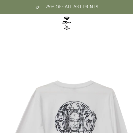
- 25% OFF ALL ART PRINTS
ZURÜCK
VORWÄRTS
Schieber
Schieber
Schieber
Schieber
Schieber
1
2
3
4
5