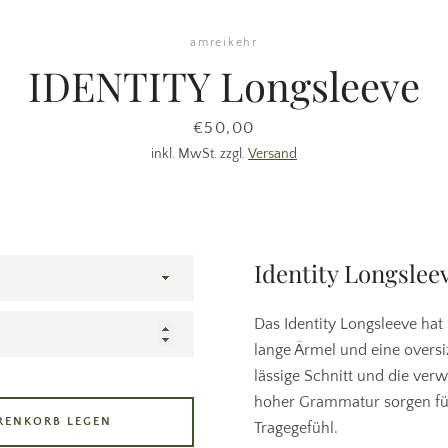
amreikehr
IDENTITY Longsleeve
Preis
€50,00
Facebook
Pinterest
Instagram
inkl. MwSt. zzgl.
Versand
SUCHEN
Identity Longslee
Das Identity Longsleeve hat
lange Ärmel und eine overs
lässige Schnitt und die ve
hoher Grammatur sorgen fü
RENKORB LEGEN
Tragegefühl.