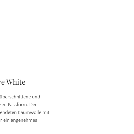
ve White
 überschnittene und
ized Passform. Der
rwendeten Baumwolle mit
r ein angenehmes