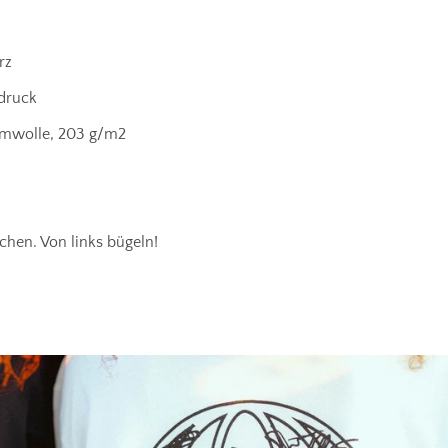
rz
druck
umwolle, 203
g/m2
chen. Von links bügeln!