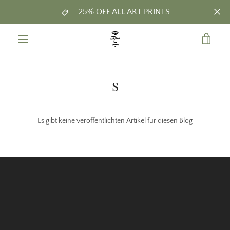
Direkt
- 25% OFF ALL ART PRINTS
zum
Inhalt
WAR
MENÜ
EIN
s
Es gibt keine veröffentlichten Artikel für diesen Blog